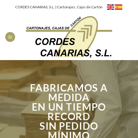
Skip
CORDES CANARIAS, S.L. | Cartonajes, Cajas de Cartón
to
content
FABRICAMOS A
MEDIDA
EN UN TIEMPO
RECORD
SIN PEDIDO
MÍNIMO